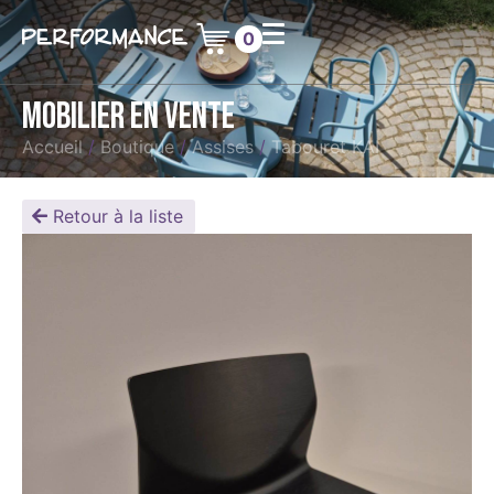
0
Mobilier en vente
Accueil
/
Boutique
/
Assises
/
Tabouret KAI
Retour à la liste