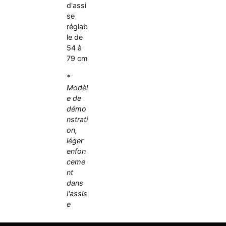
d'assi
se
réglab
le de
54 à
79 cm
*
Modèl
e de
démo
nstrati
on,
léger
enfon
ceme
nt
dans
l'assis
e