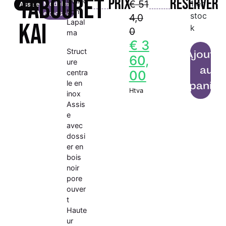
Tabouret
Prix
Réserver
Collec
€
51
1 en
Modèles
Assises
tion :
exposés
stoc
4,0
Lapal
KAI
k
0
ma
€
3
Struct
Ajoute
60,
ure
au
00
centra
le en
panier
Htva
inox
Assis
e
avec
dossi
er en
bois
noir
pore
ouver
t
Haute
ur