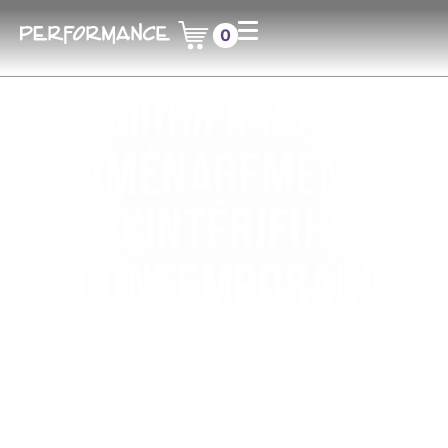
0
Mobilier et
aménagement
d’intérieur
contemporain