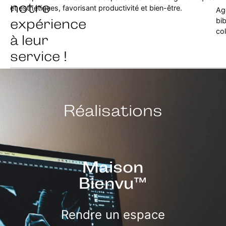
notre
et esthétiques, favorisant productivité et bien-être.
Ag
expérience
bi
col
à leur
service !
Réalisations
Maison
Bienvu™
Rendre un espace