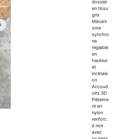
dossier
en tissu
gris
Mécani
sme
synchro
ne
réglable
en
hauteur
et
inclinais
on
Accoud
oirs 3D
Pièteme
nt en
nylon
renforc
é noir
avec
roulette