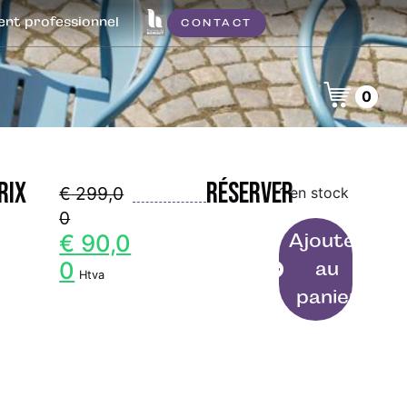
t professionnel
CONTACT
0
rix
Réserver
€
299,0
1 en stock
0
€
90,0
Ajouter
0
au
Htva
panier