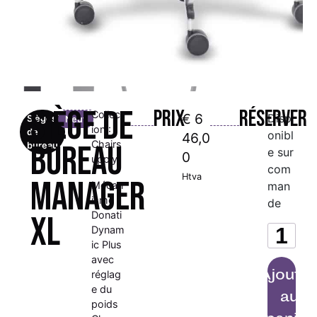
Siège de
Prix
Réserver
Collect
€
6
Disp
Sièges
Neuf
ion :
de
onibl
46,0
Chairs
bureau
bureau
e sur
0
upply
com
Htva
MANAGER
Mécan
man
isme
de
Donati
XL
Dynam
ic Plus
avec
Ajoute
réglag
e du
au
poids