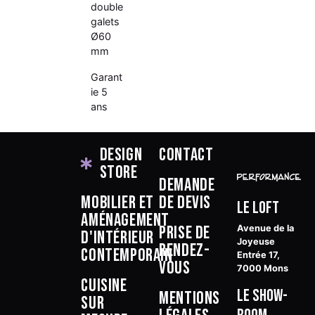
double
galets
Ø60
mm
Garant
ie 5
ans
Design
Contact
Store
Demande
Mobilier et
de devis
Le Loft
aménagement
Prise de
Avenue de la
d'intérieur
Joyeuse
rendez-
contemporain
Entrée 17,
vous
7000 Mons
Cuisine
Le Show-
Mentions
sur