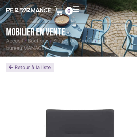
0
Mobilier en vente
Accueil
/
Boutique
/
Sièges de bureau
/
Siège de
bureau MANAGER XL
Retour à la liste