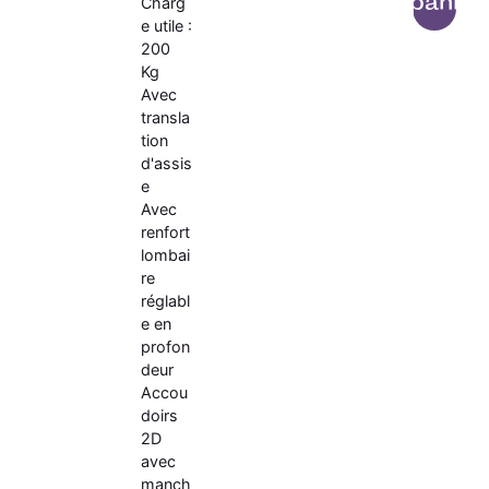
panier
Charg
e utile :
200
Kg
Avec
transla
tion
d'assis
e
Avec
renfort
lombai
re
réglabl
e en
profon
deur
Accou
doirs
2D
avec
manch