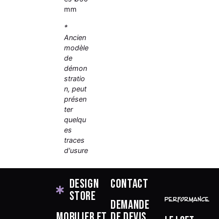
mm
*
Ancien
modèle
de
démon
stratio
n, peut
présen
ter
quelqu
es
traces
d'usure
Design
Contact
Store
Demande
Mobilier et
de devis