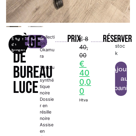
Siège
Prix
Réserver
Collecti
€
8
1 en
Sièges
Seconde
on :
de
vie
stoc
40,
Okamu
de
bureau
k
00
ra
€
bureau
Structu
Ajoute
40
re
au
0,0
synthé
LUCE
tique
panier
0
noire
Dossie
Htva
r en
résille
noire
Assise
en