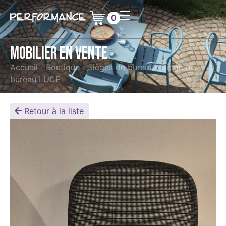
0
Mobilier en vente
Accueil
/
Boutique
/
Sièges de bureau
/
Siège de
bureau LUCE
Retour à la liste