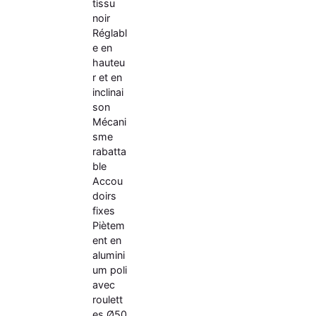
tissu
noir
Réglabl
e en
hauteu
r et en
inclinai
son
Mécani
sme
rabatta
ble
Accou
doirs
fixes
Piètem
ent en
alumini
um poli
avec
roulett
es Ø50