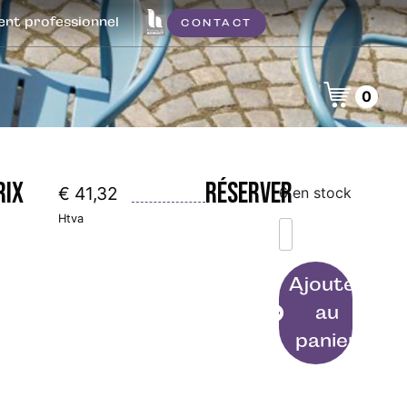
t professionnel
CONTACT
0
rix
Réserver
€
41,32
6 en stock
Htva
Ajouter
au
panier