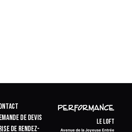
ontact
emande de devis
Le Loft
rise de rendez-
Avenue de la Joyeuse Entrée