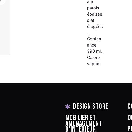
aux
parois
épaisse
s et
étagées
.
Conten
ance
390 ml.
Coloris
saphir.
Design Store
C
Mobilier et
D
aménagement
P
d'intérieur