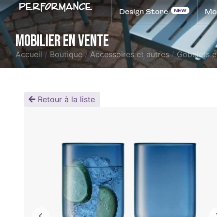
Design Store
Mob
Mobilier en vente
Accueil
/
Boutique
/
Accessoires et autres
/
Gobelets e
Retour à la liste