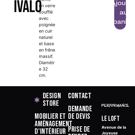
IVALO
Ajoute
en verre
au
soufflé
avec
panier
poignée
en cuir
naturel
et base
en frêne
massif.
Diamètr
e 32
cm.
Design
Contact
Store
Demande
Mobilier et
de devis
Le Loft
aménagement
Prise de
Avenue de la
d'intérieur
Joyeuse