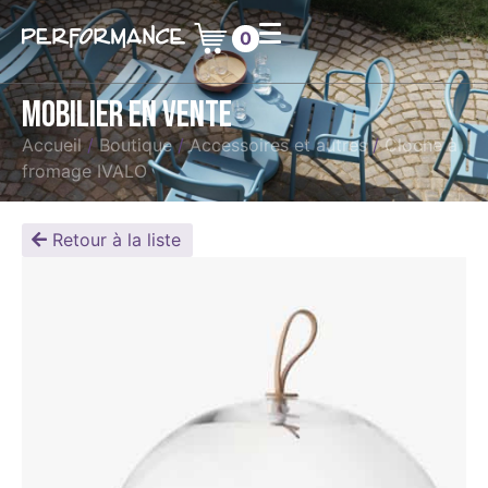
0
Mobilier en vente
Accueil
/
Boutique
/
Accessoires et autres
/
Cloche à
fromage IVALO
Retour à la liste