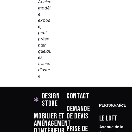
Ancien
modèl
e
expos
é,
peut
prése
nter
quelqu
es
traces
d'usur
e
Design
Contact
Store
Demande
Mobilier et
de devis
Le Loft
aménagement
Prise de
Avenue de la
d'intérieur