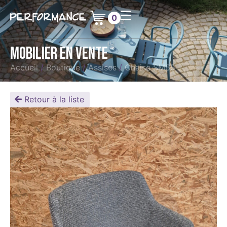
0
Mobilier en vente
Accueil
/
Boutique
/
Assises
/
Chaise SM65
Retour à la liste