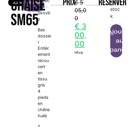
Chaise
Prix
Réserver
Collec
€
5
1 en
Seconde
Assises
tion :
vie
stoc
05,0
Skovb
SM65
k
0
y
€
3
Bas
Ajoute
00,
dossie
au
00
r
Entièr
panier
Htva
ement
recou
vert
en
tissu
gris
4
pieds
en
chêne
huilé
*