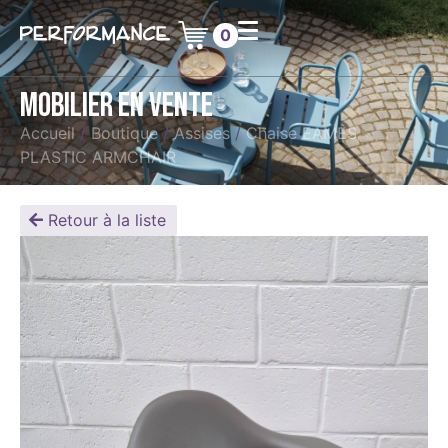
0
Mobilier en vente
Accueil
/
Boutique
/
Assises
/
Chaise EAMES
PLASTIC ARMCHAIR
Retour à la liste