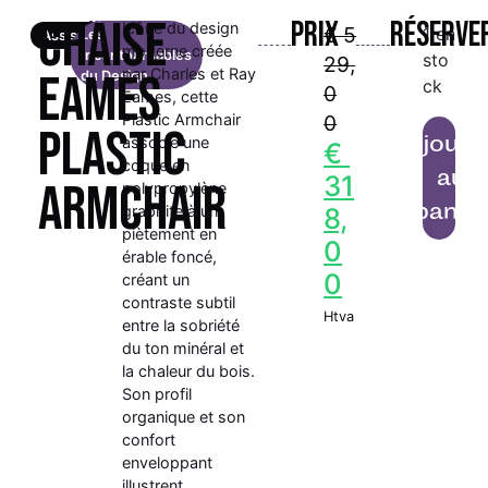
Chaise
Prix
Réserve
Icône du design
€
5
1 en
Les
Assises
moderne créée
Incontournables
sto
29,
par Charles et Ray
EAMES
du Design
ck
0
Eames, cette
Plastic Armchair
0
PLASTIC
Ajoute
associe une
€
coque en
au
31
ARMCHAIR
polypropylène
panie
graphite à un
8,
piètement en
0
érable foncé,
0
créant un
contraste subtil
Htva
entre la sobriété
du ton minéral et
la chaleur du bois.
Son profil
organique et son
confort
enveloppant
illustrent