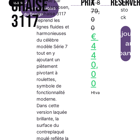
Chaise
Prix
Réserve
Conçue par
€
8
1 en
Les
Assises
Arne Jacobsen,
Incontournables
sto
79,
la chaise 3117
3117
du Design
ck
0
reprend les
lignes fluides et
0
Ajoute
harmonieuses
€
du célèbre
au
4
modèle Série 7
panie
tout en y
4
ajoutant un
0,
piètement
0
pivotant à
roulettes,
0
symbole de
fonctionnalité
Htva
moderne.
Dans cette
version laquée
brillante, la
surface du
contreplaqué
moulé reflète la