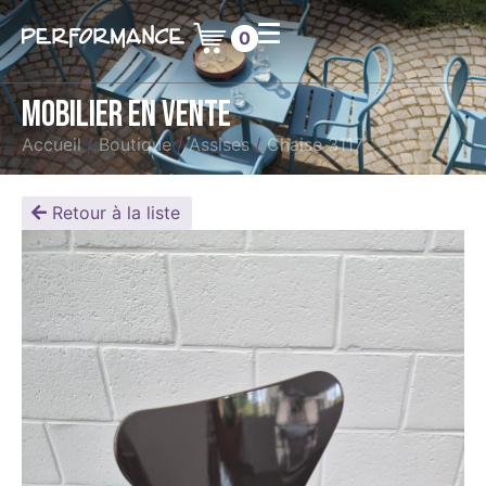
0
Mobilier en vente
Accueil
/
Boutique
/
Assises
/
Chaise 3117
Retour à la liste