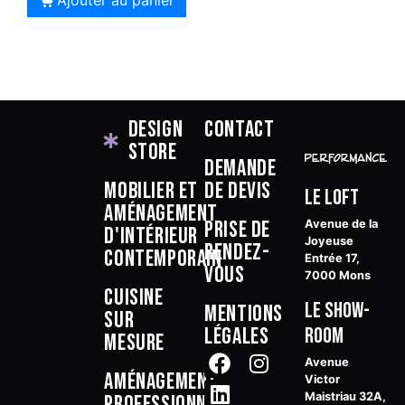
Design
Contact
Store
Demande
Mobilier et
de devis
Le Loft
aménagement
Prise de
Avenue de la
d'intérieur
Joyeuse
rendez-
contemporain
Entrée 17,
vous
7000 Mons
Cuisine
Le Show-
Mentions
sur
légales
room
mesure
Avenue
Aménagement
Victor
Maistriau 32A,
professionnel