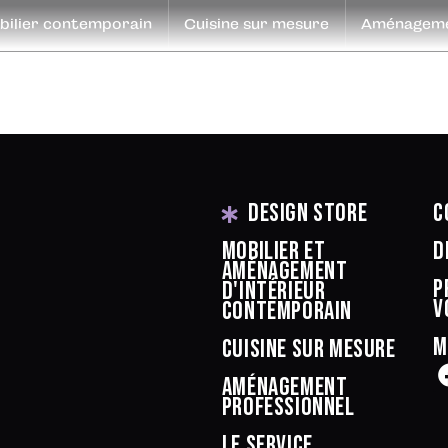
ilier contemporain
Cuisine sur mesure
Aménagemen
o
Design Store
C
Mobilier et
D
aménagement
P
d'intérieur
v
contemporain
M
Cuisine sur mesure
Aménagement
professionnel
Le service