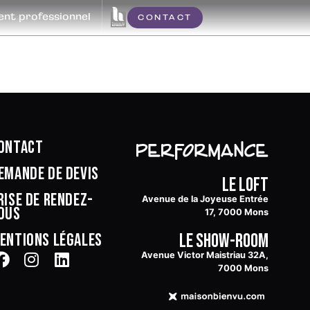
t professionnel
CONTACT
ontact
emande de devis
Le Loft
rise de rendez-
Avenue de la Joyeuse Entrée
ous
17, 7000 Mons
Le Show-room
entions légales
Avenue Victor Maistriau 32A,
7000 Mons