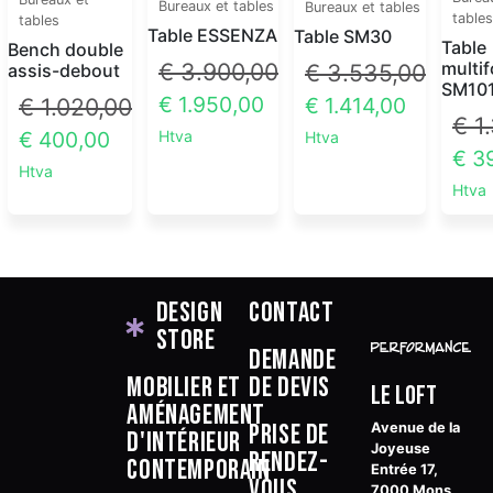
Bureaux et tables
Bureaux et tables
tables
tables
Table ESSENZA
Table SM30
Table
Bench double
€
3.900,00
multi
€
3.535,00
assis-debout
SM10
€
1.950,00
€
1.020,00
€
1.414,00
€
1.
€
400,00
Htva
Htva
€
39
Htva
Htva
Design
Contact
Store
Demande
Mobilier et
de devis
Le Loft
aménagement
Prise de
Avenue de la
d'intérieur
Joyeuse
rendez-
contemporain
Entrée 17,
vous
7000 Mons